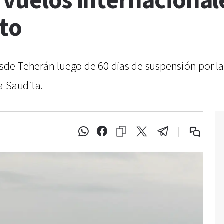
 vuelos internacional
cto
esde Teherán luego de 60 días de suspensión por l
a Saudita.