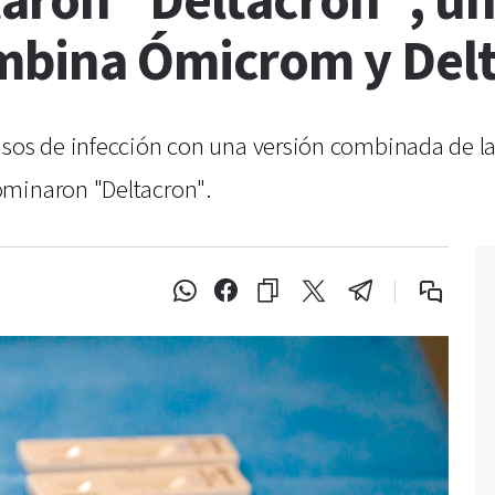
taron "Deltacron", u
mbina Ómicrom y Del
asos de infección con una versión combinada de la
ominaron "Deltacron".