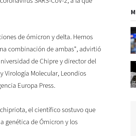
 coronavirus SARS-CoV-2, a la que
M
cciones de ómicron y delta. Hemos
una combinación de ambas", advirtió
Universidad de Chipre y director del
y Virología Molecular, Leondios
agencia Europa Press.
hipriota, el científico sostuvo que
rma genética de Ómicron y los