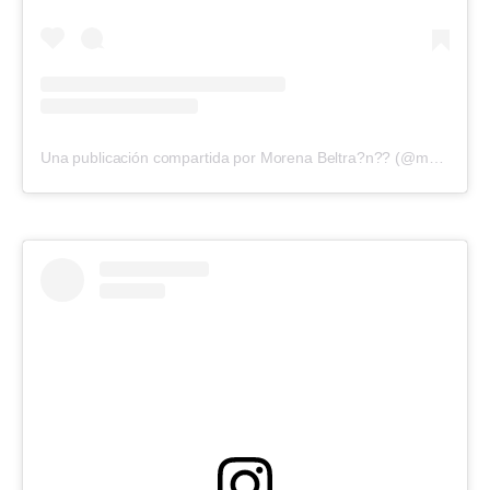
Una publicación compartida por Morena Beltra?n?? (@morenabeltran10)