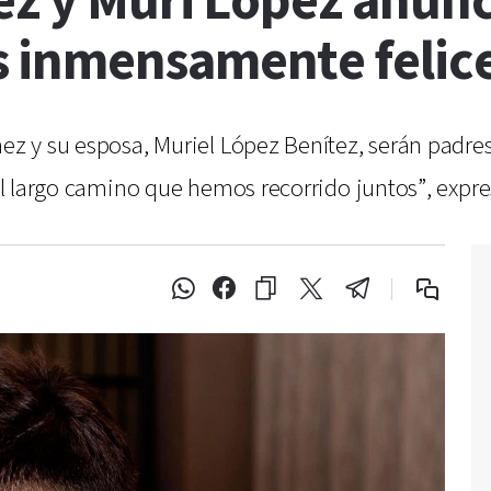
ez y Muri López anun
 inmensamente felic
nez y su esposa, Muriel López Benítez, serán padres
del largo camino que hemos recorrido juntos”, expre