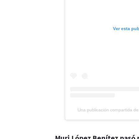
Ver esta pu
Una publicación compartida de
Muri López Benítez pasó 