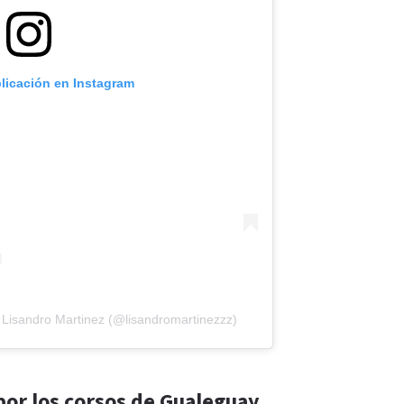
blicación en Instagram
 Lisandro Martinez (@lisandromartinezzz)
por los corsos de Gualeguay