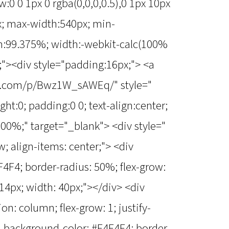
:0 0 1px 0 rgba(0,0,0,0.5),0 1px 10px
px; max-width:540px; min-
h:99.375%; width:-webkit-calc(100%
);"><div style="padding:16px;"> <a
m.com/p/Bwz1W_sAWEq/" style="
ht:0; padding:0 0; text-align:center;
00%;" target="_blank"> <div style="
ow; align-items: center;"> <div
4F4; border-radius: 50%; flex-grow:
 14px; width: 40px;"></div> <div
tion: column; flex-grow: 1; justify-
=" background-color: #F4F4F4; border-