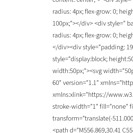
radius: 4px; flex-grow: 0; hei
100px;"></div> <div style=" b
radius: 4px; flex-grow: 0; hei
</div><div style="padding: 1
style="display:block; height:
width:50px;"><svg width="50
60" version="1.1" xmlns="ht
xmlns:xlink="https://www.w3
stroke-width="1" fill="none" 
transform="translate(-511.000
<path d="M556.869,30.41 C55