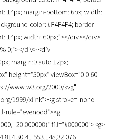
ght: 14px; margin-bottom: 6px; width:
ackground-color: #F4F4F4; border-
ght: 14px; width: 60px;"></div></div>
9% 0;"></div> <div
50px; margin:0 auto 12px;
px" height="50px" viewBox="0 0 60
tps://www.w3.org/2000/svg"
.org/1999/xlink"><g stroke="none"
fill-rule="evenodd"><g
000, -20.000000)" fill="#000000"><g>
4.814,30.41 553.148,32.076