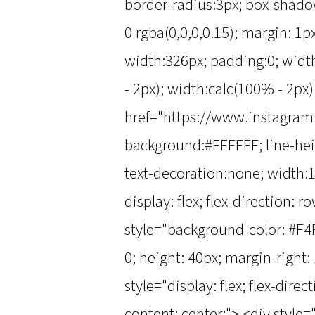
border-radius:3px; box-shadow
0 rgba(0,0,0,0.15); margin: 1
width:326px; padding:0; widt
- 2px); width:calc(100% - 2px
href="https://www.instagra
background:#FFFFFF; line-heig
text-decoration:none; width:1
display: flex; flex-direction: r
style="background-color: #F4F
0; height: 40px; margin-right:
style="display: flex; flex-direc
content: center;"> <div style