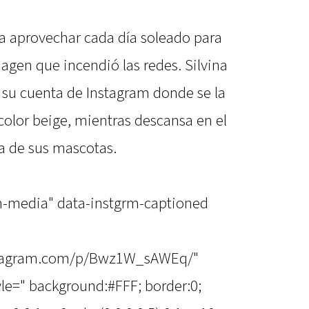
nta aprovechar cada día soleado para
agen que incendió las redes. Silvina
 su cuenta de Instagram donde se la
color beige, mientras descansa en el
a de sus mascotas.
m-media" data-instgrm-captioned
stagram.com/p/Bwz1W_sAWEq/"
yle=" background:#FFF; border:0;