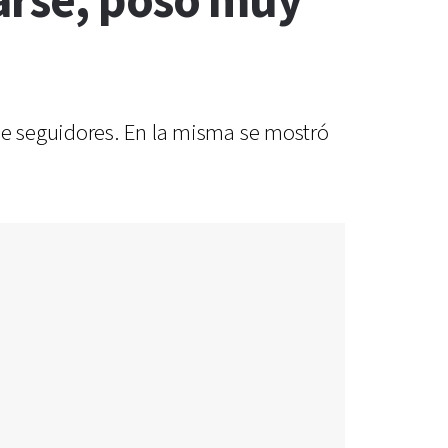
arse, posó muy
 de seguidores. En la misma se mostró
.