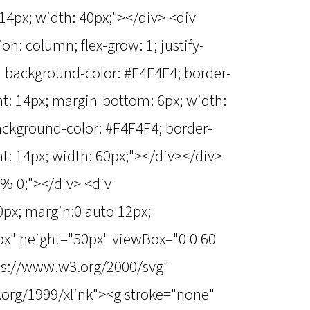
 14px; width: 40px;"></div> <div
tion: column; flex-grow: 1; justify-
=" background-color: #F4F4F4; border-
ght: 14px; margin-bottom: 6px; width:
ackground-color: #F4F4F4; border-
ght: 14px; width: 60px;"></div></div>
9% 0;"></div> <div
50px; margin:0 auto 12px;
px" height="50px" viewBox="0 0 60
tps://www.w3.org/2000/svg"
.org/1999/xlink"><g stroke="none"