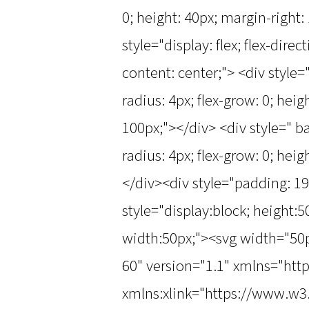
0; height: 40px; margin-right:
style="display: flex; flex-direc
content: center;"> <div style
radius: 4px; flex-grow: 0; hei
100px;"></div> <div style=" b
radius: 4px; flex-grow: 0; hei
</div><div style="padding: 1
style="display:block; height:
width:50px;"><svg width="50
60" version="1.1" xmlns="ht
xmlns:xlink="https://www.w3