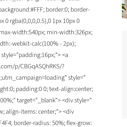
background:#FFF; border:0; border-
x 0 rgba(0,0,0,0.5),0 1px 10px 0
; max-width:540px; min-width:326px;
dth:-webkit-calc(100% - 2px);
 style="padding:16px;"> <a
am.com/p/CBGqASQhRKS/?
tm_campaign=loading" style="
ht:0; padding:0 0; text-align:center;
00%;" target="_blank"> <div style="
ow; align-items: center;"> <div
4F4; border-radius: 50%; flex-grow: