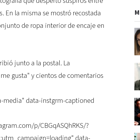
tografía que despertó suspiros entre
M
es. En la misma se mostró recostada
njunto de ropa interior de encaje en
ibió junto a la postal. La
 "me gusta" y cientos de comentarios
m-media" data-instgrm-captioned
stagram.com/p/CBGqASQhRKS/?
utm_campaign=loading" data-