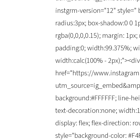
instgrm-version="12" style=" 
radius:3px; box-shadow:0 0 1p
rgba(0,0,0,0.15); margin: 1px
padding:0; width:99.375%; wi
width:calc(100% - 2px);"><div
href="https://www.instagr
utm_source=ig_embed&amp;u
background:#FFFFFF; line-heig
text-decoration:none; width:1
display: flex; flex-direction: r
style="background-color: #F4F