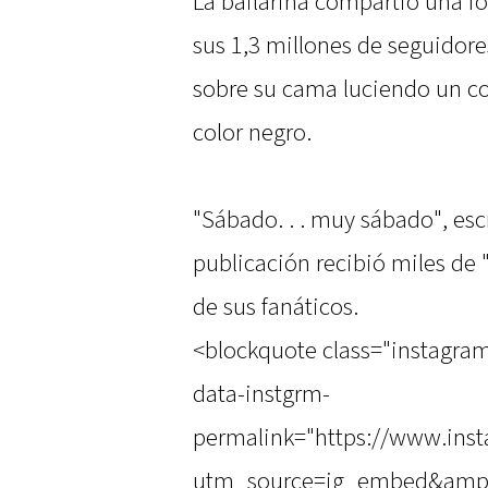
La bailarina compartió una fo
sus 1,3 millones de seguidor
sobre su cama luciendo un co
color negro.
"Sábado. . . muy sábado", escr
publicación recibió miles de
de sus fanáticos.
<blockquote class="instagra
data-instgrm-
permalink="https://www.in
utm_source=ig_embed&amp;