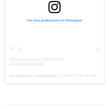
Ver esta publicación en Instagram
Una publicación compartida por F L O P P Y T E S O U R O (@floppytesouro)