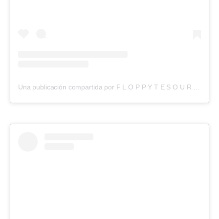
Una publicación compartida por F L O P P Y T E S O U R O (@floppytesouro)