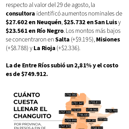
respecto al valor del 29 de agosto, la
consultora
identificó aumentos nominales de
$27.602 en Neuquén
,
$25.732 en San Luis
y
$23.561 en Río Negro
. Los montos más bajos
se concentraron en
Salta
(+$9.195),
Misiones
(+$8.788) y
La Rioja
(+$2.336).
La de Entre Ríos subió un 2,81% y el costo
es de $749.912.