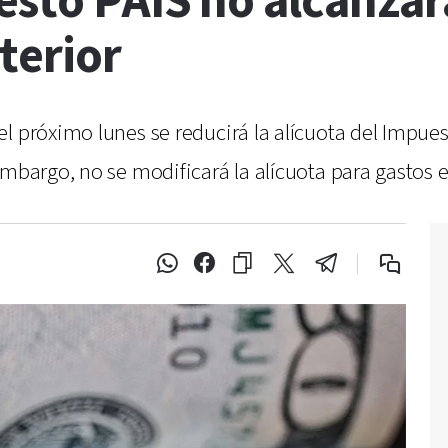
sto PAIS no alcanzará
xterior
l próximo lunes se reducirá la alícuota del Impue
mbargo, no se modificará la alícuota para gastos en