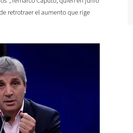
s”, remarcó Caputo, quien en junio
de retrotraer el aumento que rige