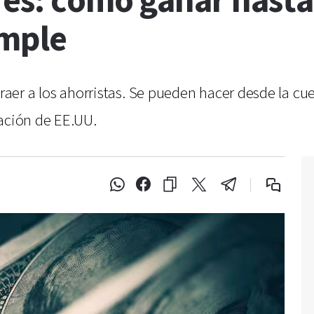
res: cómo ganar hasta
imple
atraer a los ahorristas. Se pueden hacer desde la c
lación de EE.UU.