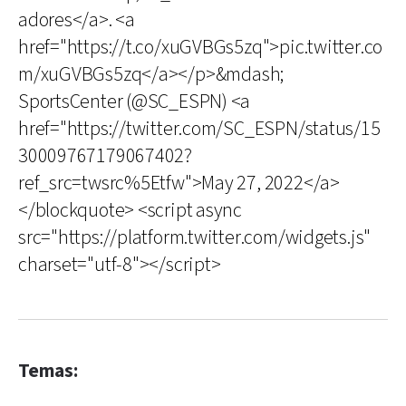
adores</a>. <a
href="https://t.co/xuGVBGs5zq">pic.twitter.co
m/xuGVBGs5zq</a></p>&mdash;
SportsCenter (@SC_ESPN) <a
href="https://twitter.com/SC_ESPN/status/15
30009767179067402?
ref_src=twsrc%5Etfw">May 27, 2022</a>
</blockquote> <script async
src="https://platform.twitter.com/widgets.js"
charset="utf-8"></script>
Temas: