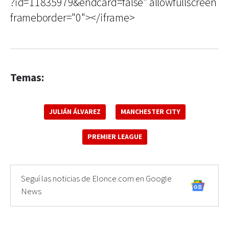
?id=11835979&endcard=false" allowfullscreen
frameborder="0"></iframe>
Temas:
JULIÁN ÁLVAREZ
MANCHESTER CITY
PREMIER LEAGUE
Seguí las noticias de Elonce.com en Google
News