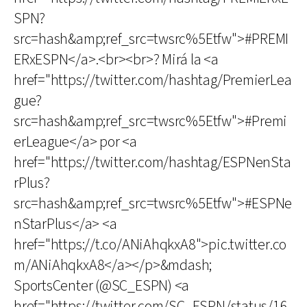
SPN?
src=hash&amp;ref_src=twsrc%5Etfw">#PREMI
ERxESPN</a>.<br><br>? Mirá la <a
href="https://twitter.com/hashtag/PremierLea
gue?
src=hash&amp;ref_src=twsrc%5Etfw">#Premi
erLeague</a> por <a
href="https://twitter.com/hashtag/ESPNenSta
rPlus?
src=hash&amp;ref_src=twsrc%5Etfw">#ESPNe
nStarPlus</a> <a
href="https://t.co/ANiAhqkxA8">pic.twitter.co
m/ANiAhqkxA8</a></p>&mdash;
SportsCenter (@SC_ESPN) <a
href="https://twitter.com/SC_ESPN/status/16