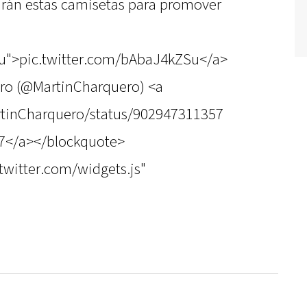
drán estas camisetas para promover
Su">pic.twitter.com/bAbaJ4kZSu</a>
ro (@MartinCharquero) <a
artinCharquero/status/902947311357
17</a></blockquote>
.twitter.com/widgets.js"