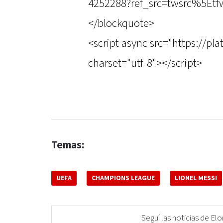
4252288?ref_src=twsrc%5Etf
</blockquote>
<script async src="https://pl
charset="utf-8"></script>
Temas:
UEFA
CHAMPIONS LEAGUE
LIONEL MESSI
Seguí las noticias de 