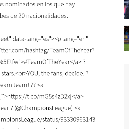
os nominados en los que hay
ubes de 20 nacionalidades.
weet" data-lang="es"><p lang="en"
/twitter.com/hashtag/TeamOfTheYear?
c%5Etfw">#TeamOfTheYear</a> ?
stars.<br>YOU, the fans, decide. ?
ream team! ?? <a
j">https://t.co/mG5s4zD2xj</a>
ear ? (@ChampionsLeague) <a
hampionsLeague/status/93330963143