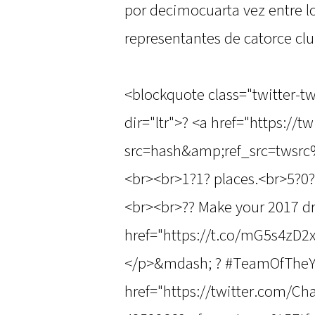
por decimocuarta vez entre l
representantes de catorce cl
<blockquote class="twitter-t
dir="ltr">? <a href="https:/
src=hash&amp;ref_src=twsr
<br><br>1?1? places.<br>5?0? 
<br><br>?? Make your 2017 d
href="https://t.co/mG5s4zD2x
</p>&mdash; ? #TeamOfTheY
href="https://twitter.com/C