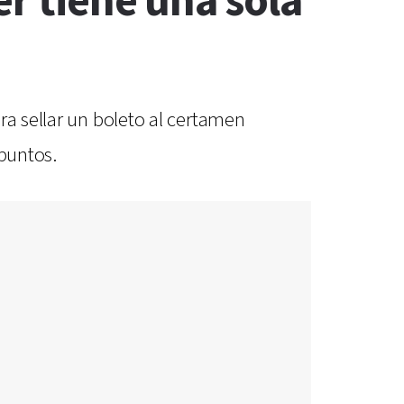
er tiene una sola
ra sellar un boleto al certamen
 puntos.