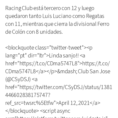
Racing Club está tercero con 12 y luego
quedaron tanto Luis Luciano como Regatas
con 11, mientras que cierra la divisional Ferro
de Colón con 8 unidades.
<blockquote class="twitter-tweet"><p
lang="pt" dir="ltr">Linda sanjo!! <a
href="https://t.co/CDma5747L8">https://t.co/
CDma5747L8</a></p>&mdash; Club San Jose
(@CSyDSJ) <a
href="https://twitter.com/CSyDSJ/status/1381
446602838175747?
ref_src=twsrc%5Etfw">April 12, 2021</a>
</blockquote> <script async