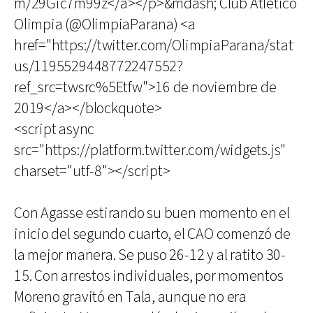
m/29Gic7m99z</a></p>&mdash; Club Atlético
Olimpia (@OlimpiaParana) <a
href="https://twitter.com/OlimpiaParana/stat
us/1195529448772247552?
ref_src=twsrc%5Etfw">16 de noviembre de
2019</a></blockquote>
<script async
src="https://platform.twitter.com/widgets.js"
charset="utf-8"></script>
Con Agasse estirando su buen momento en el
inicio del segundo cuarto, el CAO comenzó de
la mejor manera. Se puso 26-12 y al ratito 30-
15. Con arrestos individuales, por momentos
Moreno gravitó en Tala, aunque no era