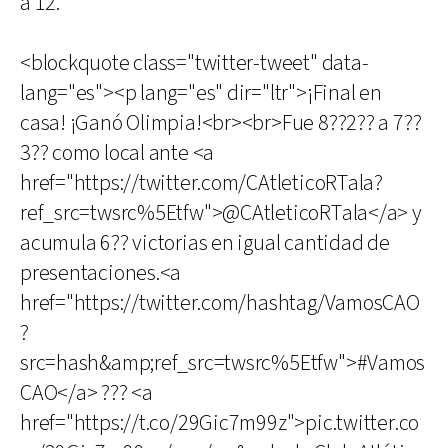
a 12.
<blockquote class="twitter-tweet" data-
lang="es"><p lang="es" dir="ltr">¡Final en
casa! ¡Ganó Olimpia!<br><br>Fue 8??2?? a 7??
3?? como local ante <a
href="https://twitter.com/CAtleticoRTala?
ref_src=twsrc%5Etfw">@CAtleticoRTala</a> y
acumula 6?? victorias en igual cantidad de
presentaciones.<a
href="https://twitter.com/hashtag/VamosCAO
?
src=hash&amp;ref_src=twsrc%5Etfw">#Vamos
CAO</a> ??? <a
href="https://t.co/29Gic7m99z">pic.twitter.co