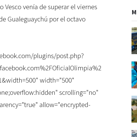
o Vesco venía de superar el viernes
M
de Gualeguaychú por el octavo
cebook.com/plugins/post.php?
acebook.com%2FOficialOlimpia%2
&width=500" width="500"
one;overflow:hidden" scrolling="no"
arency="true" allow="encrypted-