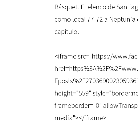
Básquet. El elenco de Santiag
como local 77-72 a Neptunia 
capítulo.
<iframe src="https://www.fa
href=https%3A%2F%2Fwww.f
Fposts%2F2703690023059361
height="559" style="border:n
frameborder="0" allowTransp
media"></iframe>