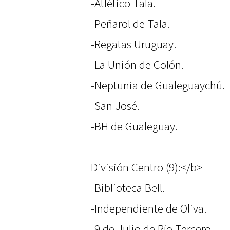
-Atlético Tala.
-Peñarol de Tala.
-Regatas Uruguay.
-La Unión de Colón.
-Neptunia de Gualeguaychú.
-San José.
-BH de Gualeguay.
División Centro (9):</b>
-Biblioteca Bell.
-Independiente de Oliva.
-9 de Julio de Río Tercero.