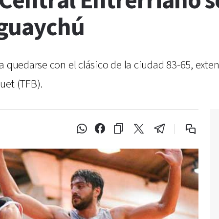
Central Entrerriano s
eguaychú
 quedarse con el clásico de la ciudad 83-65, extend
uet (TFB).