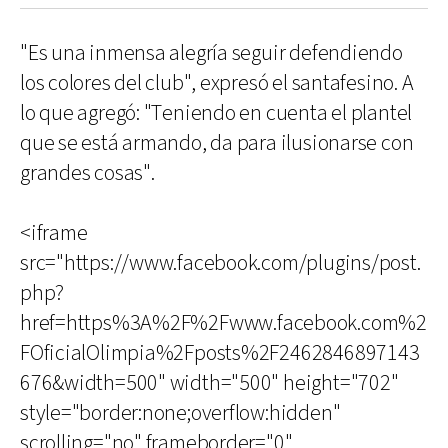
"Es una inmensa alegría seguir defendiendo
los colores del club", expresó el santafesino. A
lo que agregó: "Teniendo en cuenta el plantel
que se está armando, da para ilusionarse con
grandes cosas".
<iframe
src="https://www.facebook.com/plugins/post.
php?
href=https%3A%2F%2Fwww.facebook.com%2
FOficialOlimpia%2Fposts%2F2462846897143
676&width=500" width="500" height="702"
style="border:none;overflow:hidden"
scrolling="no" frameborder="0"