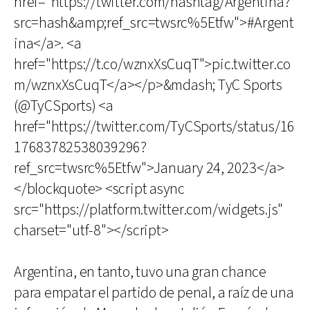
href="https://twitter.com/hashtag/Argentina?
src=hash&amp;ref_src=twsrc%5Etfw">#Argent
ina</a>. <a
href="https://t.co/wznxXsCuqT">pic.twitter.co
m/wznxXsCuqT</a></p>&mdash; TyC Sports
(@TyCSports) <a
href="https://twitter.com/TyCSports/status/16
17683782538039296?
ref_src=twsrc%5Etfw">January 24, 2023</a>
</blockquote> <script async
src="https://platform.twitter.com/widgets.js"
charset="utf-8"></script>
Argentina, en tanto, tuvo una gran chance
para empatar el partido de penal, a raíz de una