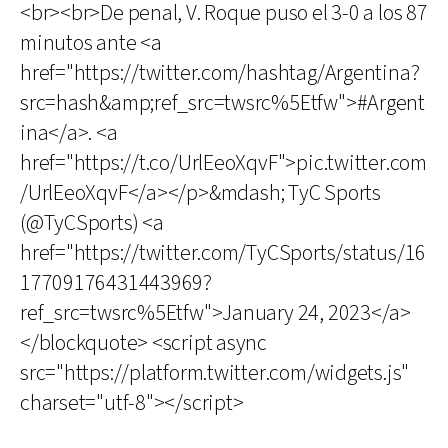
<br><br>De penal, V. Roque puso el 3-0 a los 87
minutos ante <a
href="https://twitter.com/hashtag/Argentina?
src=hash&amp;ref_src=twsrc%5Etfw">#Argent
ina</a>. <a
href="https://t.co/UrlEeoXqvF">pic.twitter.com
/UrlEeoXqvF</a></p>&mdash; TyC Sports
(@TyCSports) <a
href="https://twitter.com/TyCSports/status/16
17709176431443969?
ref_src=twsrc%5Etfw">January 24, 2023</a>
</blockquote> <script async
src="https://platform.twitter.com/widgets.js"
charset="utf-8"></script>