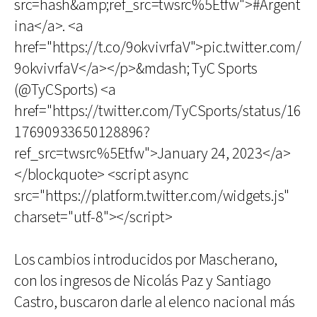
src=hash&amp;ref_src=twsrc%5Etfw">#Argent
ina</a>. <a
href="https://t.co/9okvivrfaV">pic.twitter.com/
9okvivrfaV</a></p>&mdash; TyC Sports
(@TyCSports) <a
href="https://twitter.com/TyCSports/status/16
17690933650128896?
ref_src=twsrc%5Etfw">January 24, 2023</a>
</blockquote> <script async
src="https://platform.twitter.com/widgets.js"
charset="utf-8"></script>
Los cambios introducidos por Mascherano,
con los ingresos de Nicolás Paz y Santiago
Castro, buscaron darle al elenco nacional más