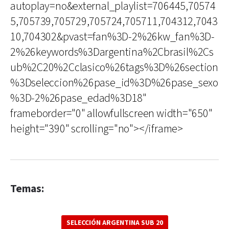
autoplay=no&external_playlist=706445,70574
5,705739,705729,705724,705711,704312,7043
10,704302&pvast=fan%3D-2%26kw_fan%3D-
2%26keywords%3Dargentina%2Cbrasil%2Cs
ub%2C20%2Cclasico%26tags%3D%26section
%3Dseleccion%26pase_id%3D%26pase_sexo
%3D-2%26pase_edad%3D18"
frameborder="0" allowfullscreen width="650"
height="390" scrolling="no"></iframe>
Temas:
SELECCIÓN ARGENTINA SUB 20