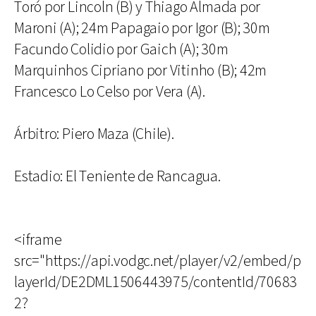
Toró por Lincoln (B) y Thiago Almada por
Maroni (A); 24m Papagaio por Igor (B); 30m
Facundo Colidio por Gaich (A); 30m
Marquinhos Cipriano por Vitinho (B); 42m
Francesco Lo Celso por Vera (A).
Árbitro: Piero Maza (Chile).
Estadio: El Teniente de Rancagua.
<iframe
src="https://api.vodgc.net/player/v2/embed/p
layerId/DE2DML1506443975/contentId/70683
2?