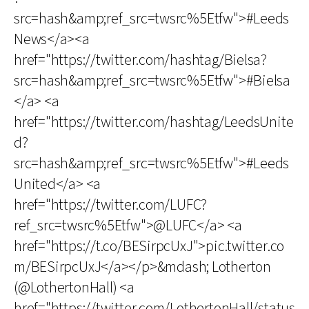
src=hash&amp;ref_src=twsrc%5Etfw">#Leeds
News</a><a
href="https://twitter.com/hashtag/Bielsa?
src=hash&amp;ref_src=twsrc%5Etfw">#Bielsa
</a> <a
href="https://twitter.com/hashtag/LeedsUnite
d?
src=hash&amp;ref_src=twsrc%5Etfw">#Leeds
United</a> <a
href="https://twitter.com/LUFC?
ref_src=twsrc%5Etfw">@LUFC</a> <a
href="https://t.co/BESirpcUxJ">pic.twitter.co
m/BESirpcUxJ</a></p>&mdash; Lotherton
(@LothertonHall) <a
href="https://twitter.com/LothertonHall/status