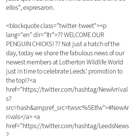
ellos", expresaron.
<blockquote class="twitter-tweet"><p
lang="en" dir="ltr">?? WELCOME OUR
PENGUIN CHICKS! ?? Not just a hatch of the
day, today we share the fabulous news of our
newest members at Lotherton Wildlife World
just in time to celebrate Leeds' promotion to
the top!?<a
href="https://twitter.com/hashtag/NewArrival
s?
src=hash&amp;ref_src=twsrc%5Etfw">#NewAr
rivals</a> <a
href="https://twitter.com/hashtag/LeedsNews
?