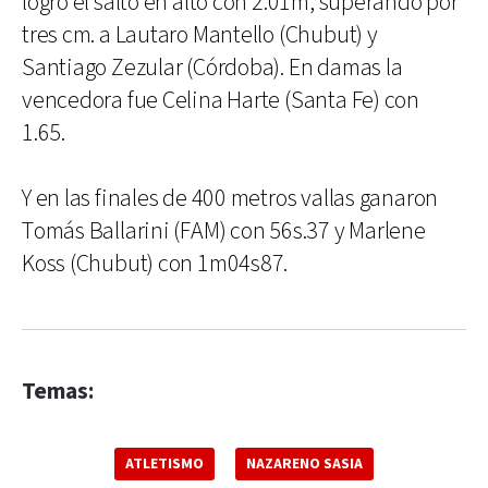
logró el salto en alto con 2.01m, superando por
tres cm. a Lautaro Mantello (Chubut) y
Santiago Zezular (Córdoba). En damas la
vencedora fue Celina Harte (Santa Fe) con
1.65.
Y en las finales de 400 metros vallas ganaron
Tomás Ballarini (FAM) con 56s.37 y Marlene
Koss (Chubut) con 1m04s87.
Temas:
ATLETISMO
NAZARENO SASIA