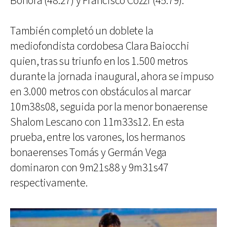
Bonora (48.27) y Francisco Cozzi (45.79).
También completó un doblete la
mediofondista cordobesa Clara Baiocchi
quien, tras su triunfo en los 1.500 metros
durante la jornada inaugural, ahora se impuso
en 3.000 metros con obstáculos al marcar
10m38s08, seguida por la menor bonaerense
Shalom Lescano con 11m33s12. En esta
prueba, entre los varones, los hermanos
bonaerenses Tomás y Germán Vega
dominaron con 9m21s88 y 9m31s47
respectivamente.