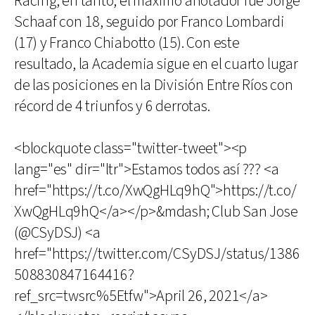
Racing, en tanto, el máximo anotador fue Jorge
Schaaf con 18, seguido por Franco Lombardi
(17) y Franco Chiabotto (15). Con este
resultado, la Academia sigue en el cuarto lugar
de las posiciones en la División Entre Ríos con
récord de 4 triunfos y 6 derrotas.
<blockquote class="twitter-tweet"><p
lang="es" dir="ltr">Estamos todos así ??? <a
href="https://t.co/XwQgHLq9hQ">https://t.co/
XwQgHLq9hQ</a></p>&mdash; Club San Jose
(@CSyDSJ) <a
href="https://twitter.com/CSyDSJ/status/1386
508830847164416?
ref_src=twsrc%5Etfw">April 26, 2021</a>