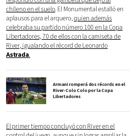
respondió con una gambeta que dejó al
chileno en el suelo
. El Monumental estalló en
aplausos para el arquero,
quien además
celebraba su partido número 100 en la Copa
Libertadores, 70 de ellos con la camiseta de
River, igualando el récord de Leonardo
Astrada
.
Armani romperá dos récords en el
River-Colo Colo por la Copa
Libertadores
El primer tiempo concluyó con River en el
control del juego
, aunque sin lograr ampliar la