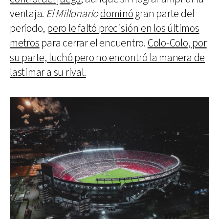
ventaja.
El Millonario
dominó
gran parte del
período,
pero le faltó precisión en los últimos
metros
para cerrar el encuentro.
Colo-Colo, por
su parte, luchó pero no encontró la manera de
lastimar a su rival.