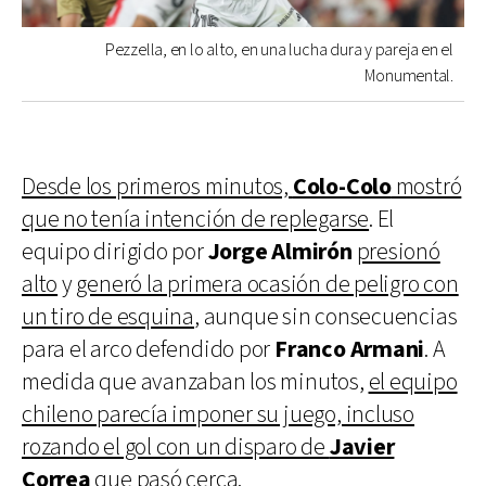
Pezzella, en lo alto, en una lucha dura y pareja en el
Monumental.
Desde los primeros minutos,
Colo-Colo
mostró
que no tenía intención de replegarse
. El
equipo dirigido por
Jorge
Almirón
presionó
alto
y
generó la primera ocasión de peligro con
un tiro de esquina
, aunque sin consecuencias
para el arco defendido por
Franco Armani
. A
medida que avanzaban los minutos,
el equipo
chileno parecía imponer su juego, incluso
rozando el gol con un disparo de
Javier
Correa
que pasó cerca
.