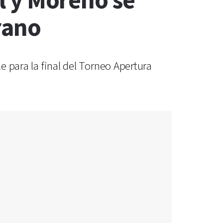
el y Moreno se
rano
le para la final del Torneo Apertura