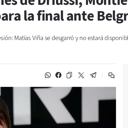
ones de Driussi, Monti
ara la final ante Belg
esión: Matías Viña se desgarró y no estará disponib