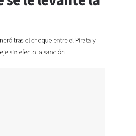
 se le levante la
ró tras el choque entre el Pirata y
je sin efecto la sanción.