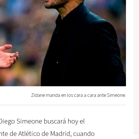
Zidane manda en los cara a cara ante Simeone.
o Diego Simeone buscará hoy el
rente de Atlético de Madrid, cuando