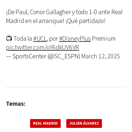
¡De Paul, Conor Gallagher y todo 1-0 ante Real
Madrid en el arranque! ¡Qué partidazo!
📺 Toda la
#UCL
, por
#DisneyPlus
Premium
pic.twitter.com/oY6dkUV6VR
— SportsCenter (@SC_ESPN)
March 12, 2025
Temas:
REAL MADRID
JULIÁN ÁLVAREZ