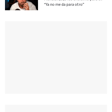
“Ya no me da para otro”