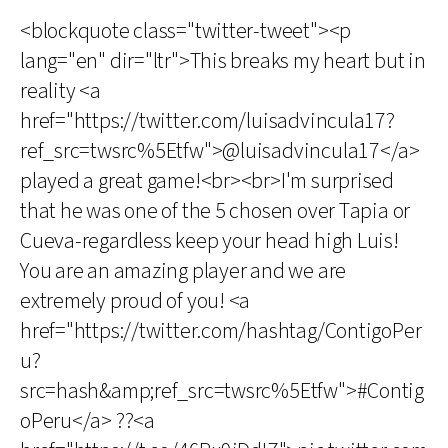
<blockquote class="twitter-tweet"><p
lang="en" dir="ltr">This breaks my heart but in
reality <a
href="https://twitter.com/luisadvincula17?
ref_src=twsrc%5Etfw">@luisadvincula17</a>
played a great game!<br><br>I'm surprised
that he was one of the 5 chosen over Tapia or
Cueva-regardless keep your head high Luis!
You are an amazing player and we are
extremely proud of you! <a
href="https://twitter.com/hashtag/ContigoPer
u?
src=hash&amp;ref_src=twsrc%5Etfw">#Contig
oPeru</a> ??<a