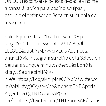
ÚNICO!! responsable de esta debacle y no me
alcanzará la vida para pedir disculpas",
escribió el defensor de Boca en su cuenta de
Instagram.
<blockquote class="twitter-tweet"><p
lang="es" dir="ltr">&quot;HASTA AQUÍ
LLEGUÉ&quot; ??<br><br>Luis Advíncula
anunció vía Instagram su retiro de la Selección
peruana aunque minutos después borró la
story. ¿Se arrepintió? <a
href="https://t.co/sMzLptcg0C">pic.twitter.co
m/sMzLptcg0C</a></p>&mdash; TNT Sports
Argentina (@TNTSportsAR) <a
href="https://twitter.com/TNTSportsAR/status