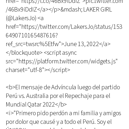
href="https://t.co/46Bx9iDdIZ">pic.twitter.com
/46Bx9iDdIZ</a></p>&mdash; LAKER GIRL
(@LakersJo) <a
href="https://twitter.com/LakersJo/status/153
6490710165487616?
ref_src=twsrc%5Etfw">June 13, 2022</a>
</blockquote> <script async
src="https://platform.twitter.com/widgets.js"
charset="utf-8"></script>
<b>El mensaje de Advíncula luego del partido
Perú vs. Australia por el Repechaje para el
Mundial Qatar 2022</b>
<i>"Primero pido perdón a mi familia y amigos
por dolor que causé y a todo el Perú. Soy el