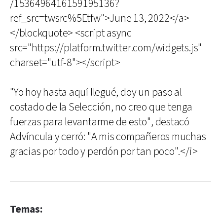
/1536496416159195136?
ref_src=twsrc%5Etfw">June 13, 2022</a>
</blockquote> <script async
src="https://platform.twitter.com/widgets.js"
charset="utf-8"></script>
"Yo hoy hasta aquí llegué, doy un paso al
costado de la Selección, no creo que tenga
fuerzas para levantarme de esto", destacó
Advíncula y cerró: "A mis compañeros muchas
gracias por todo y perdón por tan poco".</i>
Temas: