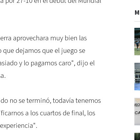
ra por 27-10 en el debut del Mundial
M
erra aprovechara muy bien las
eo que dejamos que el juego se
asiado y lo pagamos caro", dijo el
a.
ndo no se terminó, todavía tenemos
icarnos a los cuartos de final, los
experiencia".