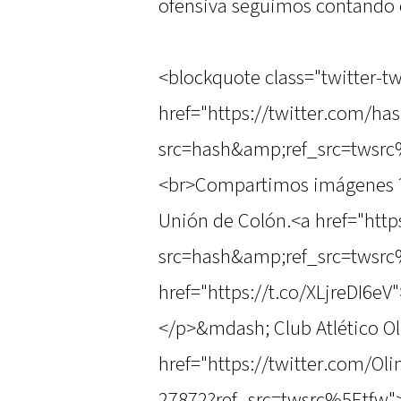
ofensiva seguimos contando c
<blockquote class="twitter-tw
href="https://twitter.com/ha
src=hash&amp;ref_src=twsrc
<br>Compartimos imágenes ? d
Unión de Colón.<a href="htt
src=hash&amp;ref_src=twsr
href="https://t.co/XLjreDI6eV
</p>&mdash; Club Atlético O
href="https://twitter.com/O
27872?ref_src=twsrc%5Etfw"