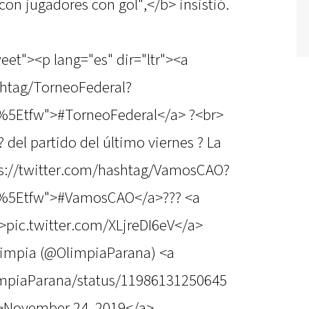
on jugadores con gol",</b> insistió.
eet"><p lang="es" dir="ltr"><a
shtag/TorneoFederal?
%5Etfw">#TorneoFederal</a> ?<br>
el partido del último viernes ? La
ps://twitter.com/hashtag/VamosCAO?
c%5Etfw">#VamosCAO</a>??? <a
">pic.twitter.com/XLjreDI6eV</a>
limpia (@OlimpiaParana) <a
limpiaParana/status/11986131250645
>November 24, 2019</a>