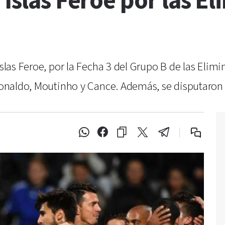
Islas Feroe por las El
Islas Feroe, por la Fecha 3 del Grupo B de las Elim
 Ronaldo, Moutinho y Cance. Además, se disputaron o