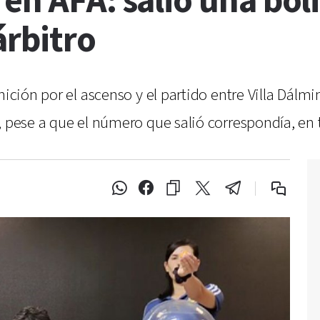
en AFA: salió una boli
árbitro
ición por el ascenso y el partido entre Villa Dálmine
, pese a que el número que salió correspondía, en t