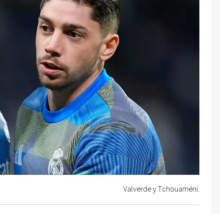
Valverde y Tchouaméni.