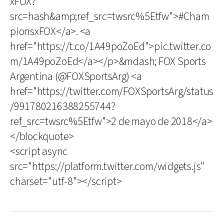
xFOX?
src=hash&amp;ref_src=twsrc%5Etfw">#Cham
pionsxFOX</a>. <a
href="https://t.co/1A49poZoEd">pic.twitter.co
m/1A49poZoEd</a></p>&mdash; FOX Sports
Argentina (@FOXSportsArg) <a
href="https://twitter.com/FOXSportsArg/status
/991780216388255744?
ref_src=twsrc%5Etfw">2 de mayo de 2018</a>
</blockquote>
<script async
src="https://platform.twitter.com/widgets.js"
charset="utf-8"></script>