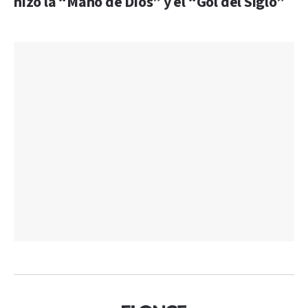
hizo la “Mano de Dios” y el “Gol del Siglo”