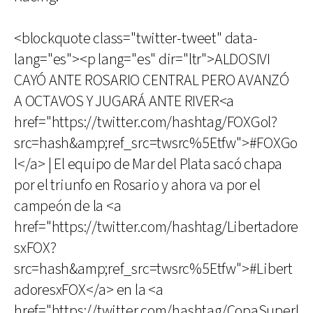
<blockquote class="twitter-tweet" data-
lang="es"><p lang="es" dir="ltr">ALDOSIVI
CAYÓ ANTE ROSARIO CENTRAL PERO AVANZÓ
A OCTAVOS Y JUGARÁ ANTE RIVER<a
href="https://twitter.com/hashtag/FOXGol?
src=hash&amp;ref_src=twsrc%5Etfw">#FOXGo
l</a> | El equipo de Mar del Plata sacó chapa
por el triunfo en Rosario y ahora va por el
campeón de la <a
href="https://twitter.com/hashtag/Libertadore
sxFOX?
src=hash&amp;ref_src=twsrc%5Etfw">#Libert
adoresxFOX</a> en la <a
href="https://twitter.com/hashtag/CopaSuperl