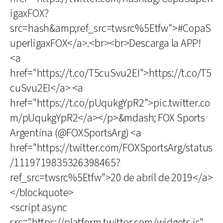
igaxFOX?
src=hash&amp;ref_src=twsrc%5Etfw">#CopaS
uperligaxFOX</a>.<br><br>Descarga la APP!
<a
href="https://t.co/T5cuSvu2EI">https://t.co/T5
cuSvu2EI</a> <a
href="https://t.co/pUqukgYpR2">pic.twitter.co
m/pUqukgYpR2</a></p>&mdash; FOX Sports
Argentina (@FOXSportsArg) <a
href="https://twitter.com/FOXSportsArg/status
/1119719835326398465?
ref_src=twsrc%5Etfw">20 de abril de 2019</a>
</blockquote>
<script async
src="https://platform.twitter.com/widgets.js"