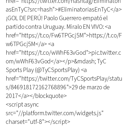
href="https://twitter.com/hashtag/Eliminatori
asEnTyC?src=hash">#EliminatoriasEnTyC</a>
¡GOL DE PERÚ! Paolo Guerrero empató el
partido contra Uruguay. Miralo EN VIVO: <a
href="https://t.co/Fw6TPGcj5M">https://t.co/F
w6TPGcj5M</a> <a
href="https://t.co/wWhF63vGod">pic.twitter.c
om/wWhF63vGod</a></p>&mdash; TyC
Sports Play (@TyCSportsPlay) <a
href="https://twitter.com/TyCSportsPlay/statu
s/846918172162768896">29 de marzo de
2017</a></blockquote>
<script async
src="//platform.twitter.com/widgets.js"
charset="utf-8"></script>