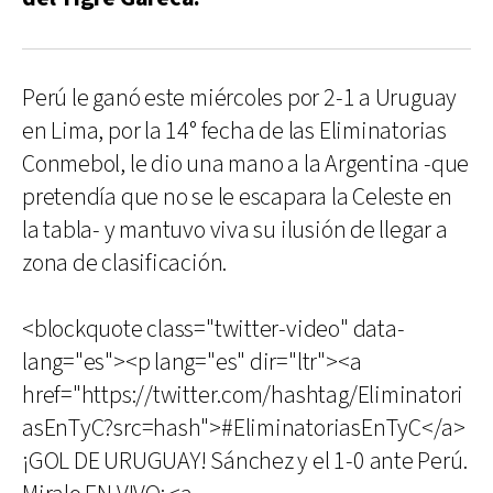
Perú le ganó este miércoles por 2-1 a Uruguay
en Lima, por la 14° fecha de las Eliminatorias
Conmebol, le dio una mano a la Argentina -que
pretendía que no se le escapara la Celeste en
la tabla- y mantuvo viva su ilusión de llegar a
zona de clasificación.
<blockquote class="twitter-video" data-
lang="es"><p lang="es" dir="ltr"><a
href="https://twitter.com/hashtag/Eliminatori
asEnTyC?src=hash">#EliminatoriasEnTyC</a>
¡GOL DE URUGUAY! Sánchez y el 1-0 ante Perú.