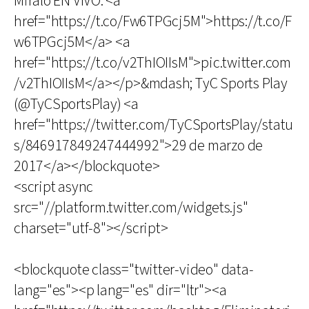
Miralo EN VIVO: <a
href="https://t.co/Fw6TPGcj5M">https://t.co/F
w6TPGcj5M</a> <a
href="https://t.co/v2ThIOIIsM">pic.twitter.com
/v2ThIOIIsM</a></p>&mdash; TyC Sports Play
(@TyCSportsPlay) <a
href="https://twitter.com/TyCSportsPlay/statu
s/846917849247444992">29 de marzo de
2017</a></blockquote>
<script async
src="//platform.twitter.com/widgets.js"
charset="utf-8"></script>
<blockquote class="twitter-video" data-
lang="es"><p lang="es" dir="ltr"><a