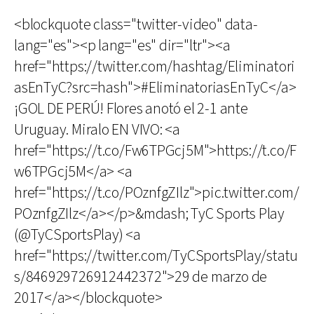
<blockquote class="twitter-video" data-
lang="es"><p lang="es" dir="ltr"><a
href="https://twitter.com/hashtag/Eliminatori
asEnTyC?src=hash">#EliminatoriasEnTyC</a>
¡GOL DE PERÚ! Flores anotó el 2-1 ante
Uruguay. Miralo EN VIVO: <a
href="https://t.co/Fw6TPGcj5M">https://t.co/F
w6TPGcj5M</a> <a
href="https://t.co/POznfgZIlz">pic.twitter.com/
POznfgZIlz</a></p>&mdash; TyC Sports Play
(@TyCSportsPlay) <a
href="https://twitter.com/TyCSportsPlay/statu
s/846929726912442372">29 de marzo de
2017</a></blockquote>