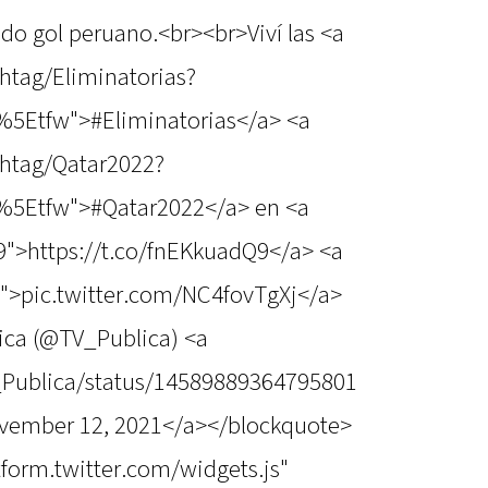
do gol peruano.<br><br>Viví las <a
shtag/Eliminatorias?
%5Etfw">#Eliminatorias</a> <a
shtag/Qatar2022?
%5Etfw">#Qatar2022</a> en <a
9">https://t.co/fnEKkuadQ9</a> <a
j">pic.twitter.com/NC4fovTgXj</a>
ica (@TV_Publica) <a
V_Publica/status/14589889364795801
vember 12, 2021</a></blockquote>
atform.twitter.com/widgets.js"