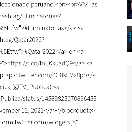
eleccionado peruano.<br><br>Viví las
/hashtag/Eliminatorias?
%5Etfw">#Eliminatorias</a> <a
shtag/Qatar2022?
%5Etfw">#Qatar2022</a> en <a
9">https://t.co/fnEKkuadQ9</a> <a
pp">pic.twitter.com/4G8kFMx8pp</a
lica (@TV_Publica) <a
V_Publica/status/14589825070896455
vember 12, 2021</a></blockquote>
atform.twitter.com/widgets.js"