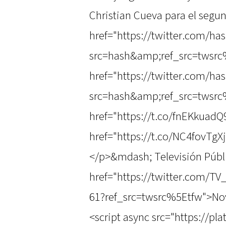
Christian Cueva para el segun
href="https://twitter.com/ha
src=hash&amp;ref_src=twsrc
href="https://twitter.com/ha
src=hash&amp;ref_src=twsrc
href="https://t.co/fnEKkuadQ
href="https://t.co/NC4fovTgX
</p>&mdash; Televisión Públ
href="https://twitter.com/T
61?ref_src=twsrc%5Etfw">No
<script async src="https://pl