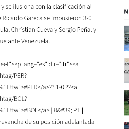
 se ilusiona con la clasificación al
M
e Ricardo Gareca se impusieron 3-0
la, Christian Cueva y Sergio Peña, y
ue ante Venezuela.
eet"><p lang="es" dir="ltr"><a
shtag/PER?
%5Etfw">#PER</a>?? 1-0 ??<a
shtag/BOL?
5Etfw">#BOL</a> | 8&#39; PT |
 revancha de su posición adelantada