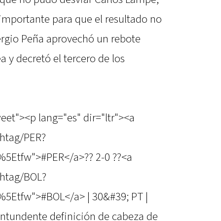
 importante para que el resultado no
Sergio Peña aprovechó un rebote
a y decretó el tercero de los
eet"><p lang="es" dir="ltr"><a
shtag/PER?
%5Etfw">#PER</a>?? 2-0 ??<a
shtag/BOL?
5Etfw">#BOL</a> | 30&#39; PT |
ontundente definición de cabeza de