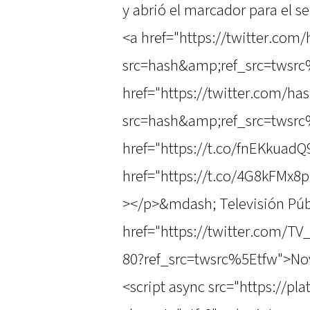
y abrió el marcador para el s
<a href="https://twitter.com
src=hash&amp;ref_src=twsrc
href="https://twitter.com/ha
src=hash&amp;ref_src=twsrc
href="https://t.co/fnEKkuadQ
href="https://t.co/4G8kFMx8
></p>&mdash; Televisión Púb
href="https://twitter.com/T
80?ref_src=twsrc%5Etfw">No
<script async src="https://pl