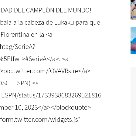
CALIDAD DEL CAMPEÓN DEL MUNDO!
ybala a la cabeza de Lukaku para que
Fiorentina en la <a
shtag/SerieA?
%5Etfw">#SerieA</a>. <a
">pic.twitter.com/fOVAVRsiie</a>
(@SC_ESPN) <a
SC_ESPN/status/1733938683269521816
mber 10, 2023</a></blockquote>
atform.twitter.com/widgets.js"