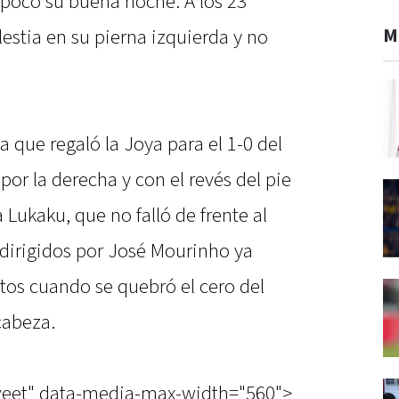
 poco su buena noche. A los 23
M
estia en su pierna izquierda y no
ia que regaló la Joya para el 1-0 del
por la derecha y con el revés del pie
 Lukaku, que no falló de frente al
os dirigidos por José Mourinho ya
os cuando se quebró el cero del
cabeza.
tweet" data-media-max-width="560">