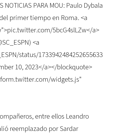
MAS NOTICIAS PARA MOU: Paulo Dybala
; del primer tiempo en Roma. <a
Zw">pic.twitter.com/5bcG4slLZw</a>
(@SC_ESPN) <a
SC_ESPN/status/1733942484252655633
mber 10, 2023</a></blockquote>
atform.twitter.com/widgets.js"
compañeros, entre ellos Leandro
salió reemplazado por Sardar