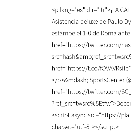
<p lang="es" dir="ltr">¡LA 
Asistencia deluxe de Paulo D
estampe el 1-0 de Roma ante 
href="https://twitter.com/ha
src=hash&amp;ref_src=twsrc
href="https://t.co/fOVAVRsiie
</p>&mdash; SportsCenter 
href="https://twitter.com/
?ref_src=twsrc%5Etfw">Dece
<script async src="https://pl
charset="utf-8"></script>