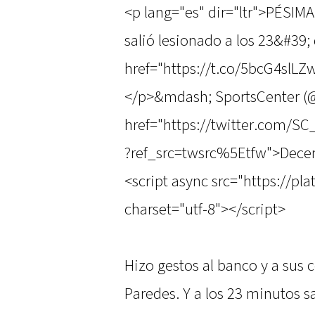
<p lang="es" dir="ltr">PÉSI
salió lesionado a los 23&#39
href="https://t.co/5bcG4slL
</p>&mdash; SportsCenter 
href="https://twitter.com/
?ref_src=twsrc%5Etfw">Dece
<script async src="https://pl
charset="utf-8"></script>
Hizo gestos al banco y a sus 
Paredes. Y a los 23 minutos 