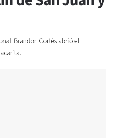
ín de San Juan y
onal. Brandon Cortés abrió el
acarita.