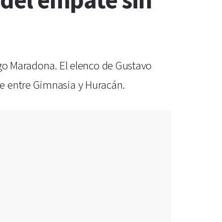
 del empate sin
iego Maradona. El elenco de Gustavo
te entre Gimnasia y Huracán.