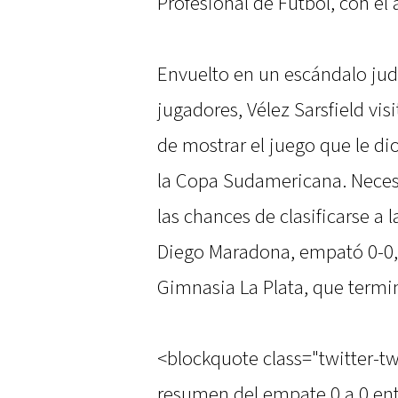
Profesional de Fútbol, con el 
Envuelto en un escándalo judi
jugadores, Vélez Sarsfield vi
de mostrar el juego que le dio
la Copa Sudamericana. Neces
las chances de clasificarse a
Diego Maradona, empató 0-0,
Gimnasia La Plata, que termi
<blockquote class="twitter-tw
resumen del empate 0 a 0 ent