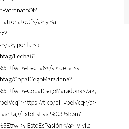
ubPatronatoOf?
PatronatoOf</a> y <a
ez?
</a>, por la <a
shtag/Fecha6?
%5Etfw">#Fecha6</a> de la <a
ashtag/CopaDiegoMaradona?
c%5Etfw">#CopaDiegoMaradona</a>,
TvpeIVcq">https://t.co/oITvpeIVcq</a>
m/hashtag/EstoEsPasi%C3%B3n?
5Etfw">#EstoEsPasión</a>, vivila