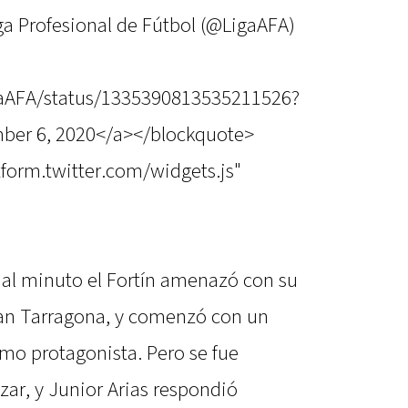
a Profesional de Fútbol (@LigaAFA)
igaAFA/status/1335390813535211526?
ber 6, 2020</a></blockquote>
atform.twitter.com/widgets.js"
 al minuto el Fortín amenazó con su
ian Tarragona, y comenzó con un
mo protagonista. Pero se fue
ar, y Junior Arias respondió