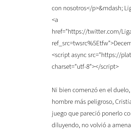
con nosotros</p>&mdash; Lig
<a
href="https://twitter.com/L
ref_src=twsrc%5Etfw">Decem
<script async src="https://pl
charset="utf-8"></script>
Ni bien comenzó en el duelo,
hombre más peligroso, Crist
juego que pareció ponerlo co
diluyendo, no volvió a amenaz