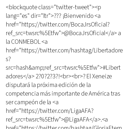
<blockquote class="twitter-tweet"><p
lang="es" dir="ltr">??? ¡Bienvenido <a
href="https://twitter.com/BocaJrsOficial?
ref_src=twsrc%5Etfw">@BocaJrsOficial</a> a
la CONMEBOL <a
href="https://twitter.com/hashtag/Libertadore
s?
src=hash&amp;ref_src=twsrc%5Etfw">#Libert
adores</a> 2?0?2?3?!<br><br>? El Xeneize
disputará la próxima edición de la
competencia más importante de América tras
ser campeón de la <a
href="https://twitter.com/LigaAFA?
ref_src=twsrc%5Etfw">@LigaAFA</a>.<a
href="https://twitter.com/hashtag/GloriaEtern