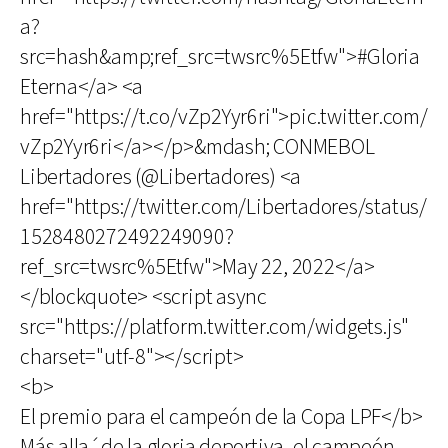
a?
src=hash&amp;ref_src=twsrc%5Etfw">#Gloria
Eterna</a> <a
href="https://t.co/vZp2Yyr6ri">pic.twitter.com/
vZp2Yyr6ri</a></p>&mdash; CONMEBOL
Libertadores (@Libertadores) <a
href="https://twitter.com/Libertadores/status/
1528480272492249090?
ref_src=twsrc%5Etfw">May 22, 2022</a>
</blockquote> <script async
src="https://platform.twitter.com/widgets.js"
charset="utf-8"></script>
<b>
El premio para el campeón de la Copa LPF</b>
Más alla´de la gloria deportiva, el campeón