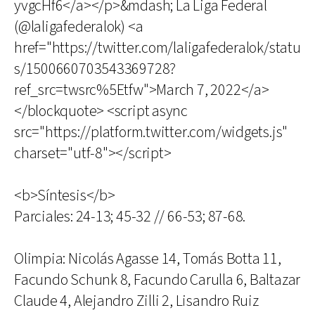
yvgcHf6</a></p>&mdash; La Liga Federal
(@laligafederalok) <a
href="https://twitter.com/laligafederalok/statu
s/1500660703543369728?
ref_src=twsrc%5Etfw">March 7, 2022</a>
</blockquote> <script async
src="https://platform.twitter.com/widgets.js"
charset="utf-8"></script>
<b>Síntesis</b>
Parciales: 24-13; 45-32 // 66-53; 87-68.
Olimpia: Nicolás Agasse 14, Tomás Botta 11,
Facundo Schunk 8, Facundo Carulla 6, Baltazar
Claude 4, Alejandro Zilli 2, Lisandro Ruiz