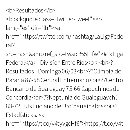
<b>Resultados</b>
<blockquote class="twitter-tweet"><p
lang="es" dir="ltr"><a
href="https://twitter.com/hashtag/LaLigaFede
ral?
src=hash&amp;ref_src=twsrc%5Etfw">#LaLiga
Federal</a> | División Entre Ríos<br><br>?
Resultados - Domingo 06/03<br>??Olimpia de
Paraná 87-68 Central Entrerriano<br>??Centro
Bancario de Gualeguay 75-66 Capuchinos de
Concordia<br>??Neptunia de Gualeguaychú
83-72 Luis Luciano de Urdinarraín<br><br>?
Estadísticas: <a
href="https://t.co/v4tyvgcHf6">https://t.co/v4t