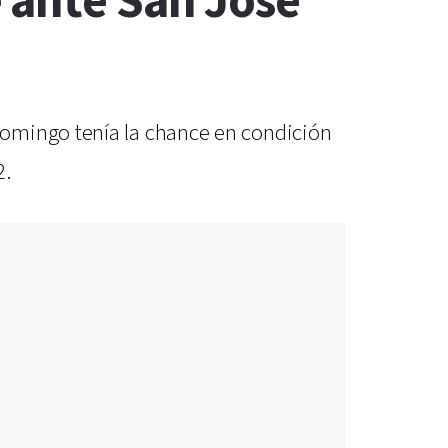
 ante San José
domingo tenía la chance en condición
2.