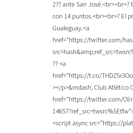
2?? ante San José.<br><br>? 
con 14 puntos.<br><br>? El p
Gualeguay.<a
href="https://twitter.com/ha
src=hash&amp;ref_src=twsrc
?? <a
href="https://t.co/THDZ5r3O
></p>&mdash; Club Atlético 
href="https://twitter.com/O
14657?ref_src=twsrc%5Etfw"
<script async src="https://pl