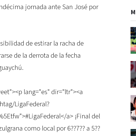
undécima jornada ante San José por
M
ibilidad de estirar la racha de
arse de la derrota de la fecha
guaychú.
eet"><p lang="es" dir="ltr"><a
shtag/LigaFederal?
5Etfw">#LigaFederal</a> ¡Final del
azulgrana como local por 6??7?? a 5??