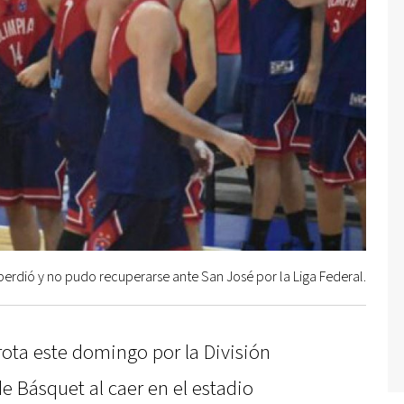
perdió y no pudo recuperarse ante San José por la Liga Federal.
rota este domingo por la División
de Básquet al caer en el estadio