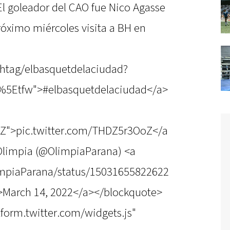
El goleador del CAO fue Nico Agasse
róximo miércoles visita a BH en
shtag/elbasquetdelaciudad?
%5Etfw">#elbasquetdelaciudad</a>
oZ">pic.twitter.com/THDZ5r3OoZ</a
Olimpia (@OlimpiaParana) <a
limpiaParana/status/15031655822622
>March 14, 2022</a></blockquote>
atform.twitter.com/widgets.js"