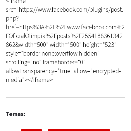
<iframe
src="https://www.facebook.com/plugins/post.
php?
href=https%3A%2F%2Fwww.facebook.com%2
FOficialOlimpia%2Fposts%2F2554188361342
862&width=500" width="500" height="523"
style="border:none;overflow:hidden"
scrolling="no" frameborder="0"
allowTransparency="true" allow="encrypted-
media"></iframe>
Temas: