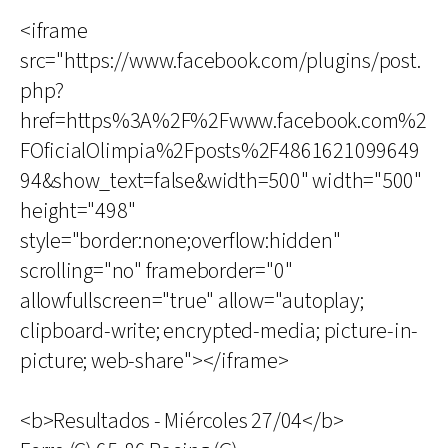
<iframe
src="https://www.facebook.com/plugins/post.
php?
href=https%3A%2F%2Fwww.facebook.com%2
FOficialOlimpia%2Fposts%2F4861621099649
94&show_text=false&width=500" width="500"
height="498"
style="border:none;overflow:hidden"
scrolling="no" frameborder="0"
allowfullscreen="true" allow="autoplay;
clipboard-write; encrypted-media; picture-in-
picture; web-share"></iframe>
<b>Resultados - Miércoles 27/04</b>